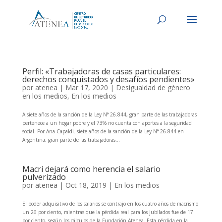
Perfil: «Trabajadoras de casas particulares:
derechos conquistados y desafíos pendientes»
por
atenea
|
Mar 17, 2020
|
Desigualdad de género
en los medios
,
En los medios
A siete años de la sanción de la Ley N° 26.844, gran parte de las trabajadoras
pertenece a un hogar pobre y el 73% no cuenta con aportes a la seguridad
social. Por Ana Capaldi. siete años de la sanción de la Ley N° 26.844 en
Argentina, gran parte de las trabajadoras...
Macri dejará como herencia el salario
pulverizado
por
atenea
|
Oct 18, 2019
|
En los medios
El poder adquisitivo de los salarios se contrajo en los cuatro años de macrismo
un 26 por ciento, mientras que la pérdida real para los jubilados fue de 17
por ciento, según los cálculos de la Fundación Atenea. Esta pérdida en la