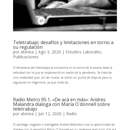
Teletrabajo: desafíos y limitaciones en torno a
su regulación
por
atenea
|
Ago 3, 2020
|
Estudios Laborales
,
Publicaciones
El fenómeno del teletrabajo se encuentra en el centro de la escena dada la
velocidad con la que se implementó en medio de la pandemia. Se trata de
una modalidad que, sin ser nueva, se volvió un punto de disputa para su
regulación en Argentina, ya que miles de...
Radio Metro 95.1, «De acá en más»: Andres
Malandra dialoga con María O´donnell sobre
teletrabajo
por
atenea
|
Jun 12, 2020
|
Radio
El sociólogo, magister e inestigador Andres Malandra tuvo la oportunidad de
dialogar con la periodista María O´donnell en su programa matutino «De acá