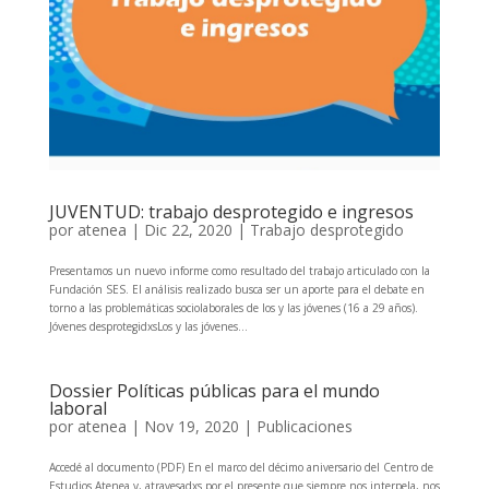
JUVENTUD: trabajo desprotegido e ingresos
por
atenea
|
Dic 22, 2020
|
Trabajo desprotegido
Presentamos un nuevo informe como resultado del trabajo articulado con la
Fundación SES. El análisis realizado busca ser un aporte para el debate en
torno a las problemáticas sociolaborales de los y las jóvenes (16 a 29 años).
Jóvenes desprotegidxsLos y las jóvenes...
Dossier Políticas públicas para el mundo
laboral
por
atenea
|
Nov 19, 2020
|
Publicaciones
Accedé al documento (PDF) En el marco del décimo aniversario del Centro de
Estudios Atenea y, atravesadxs por el presente que siempre nos interpela, nos