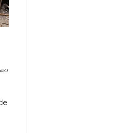
ndica
 de