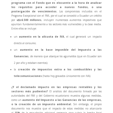
programa con el Fondo que es elocuente a la hora de analizar
los requisitos para acceder a nuevos fondos, o una
postergación de vencimientos.
Los compromisos incluidos en el
Programa Excepcional con el FMI, por el cual se concedió a Ecuador un crédito
por
u$s6.500 millones
, incluyen numerosos aumentos impositivos que
apuntan fundamentalmente a los sectores más vulnerables y la clase media.
Entre ellos se incluye:
un
aumento en la alícuota de IVA
, el cual generará un impacto
directo al consumo;
un
aumento en la base imponible del Impuesto a las
Ganancias
, de manera que abarque los aguinaldos (que en Ecuador son
2 por año y estaban exentos);
la
creación de impuestos extra a los combustibles y las
telecomunicaciones
(hasta hoy gravados únicamente con IVA).
¿Y el declamado impacto en las empresas rentables y los
sectores más pudientes?
El análisis del documento firmado por las
autoridades del FMI y del Gobierno ecuatoriano muestra algunas medidas,
como un
aumento del Impuesto a las Ganancias de las empresas,
o la creación de un impuesto ambiental.
Sin embargo, el propio
documento nos muestra que el impacto de estas medidas no alcanzaría
al
15%
de la recaudación adicional necesaria para cubrir la brecha fiscal