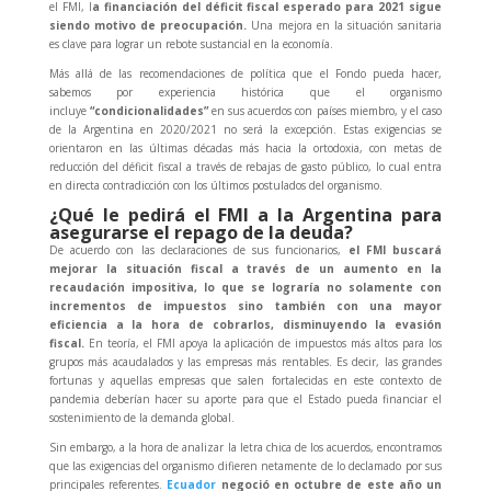
el FMI, l
a financiación del déficit fiscal esperado para 2021 sigue
siendo motivo de preocupación.
Una mejora en la situación sanitaria
es clave para lograr un rebote sustancial en la economía.
Más allá de las recomendaciones de política que el Fondo pueda hacer,
sabemos por experiencia histórica que el organismo
incluye
“condicionalidades”
en sus acuerdos con países miembro, y el caso
de la Argentina en 2020/2021 no será la excepción. Estas exigencias se
orientaron en las últimas décadas más hacia la ortodoxia, con metas de
reducción del déficit fiscal a través de rebajas de gasto público, lo cual entra
en directa contradicción con los últimos postulados del organismo.
¿Qué le pedirá el FMI a la Argentina para
asegurarse el repago de la deuda?
De acuerdo con las declaraciones de sus funcionarios,
el FMI buscará
mejorar la situación fiscal a través de un aumento en la
recaudación impositiva, lo que se lograría no solamente con
incrementos de impuestos sino también con una mayor
eficiencia a la hora de cobrarlos, disminuyendo la evasión
fiscal.
En teoría, el FMI apoya la aplicación de impuestos más altos para los
grupos más acaudalados y las empresas más rentables. Es decir, las grandes
fortunas y aquellas empresas que salen fortalecidas en este contexto de
pandemia deberían hacer su aporte para que el Estado pueda financiar el
sostenimiento de la demanda global.
Sin embargo, a la hora de analizar la letra chica de los acuerdos, encontramos
que las exigencias del organismo difieren netamente de lo declamado por sus
principales referentes.
Ecuador
negoció en octubre de este año un