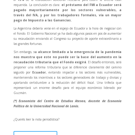
requerida. La conclusión es clara:
el préstamo del FMI a Ecuador será
pagado mayoritariamente por los sectores vulnerables, a
través del IVA, y por los trabajadores formales, vía un mayor
pago de Impuesto a las Ganancias.
La Argentina debería verse en el espejo de Ecuador a la hora de negociar con
el Fondo. El Gobierno Nacional ya ha dado algunos pasos en pos de aumentar
su recaudación enviando al Congreso su proyecto de aporte extraordinario a
las grandes fortunas.
Sin embargo, s
u alcance limitado a la emergencia de la pandemia
nos muestra que este no puede ser la base del aumento en la
recaudación tributaria que el Fondo exigirá
. El desafío entonces, será
proponer una reforma tributaria que se diferencie claramente del camino
seguido por
Ecuador
, evitando impactar a los sectores más vulnerables,
manteniendo los incentivos a los sectores generadores de trabajo y divisas y
aportando certidumbre a la reducción del déficit fiscal. Una trifecta que
representará un enorme desafío para el equipo económico liderado por
Guzmán.
(*) Economista del Centro de Estudios Atenea, docente de Economía
Política de la Universidad Nacional de Lanús.
¿Querés leer la nota periodística?