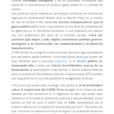
Gerente,
Kristalina Georgieva
, y de sus principales funcionarios, dan
cuenta de la inconveniencia de ajustar el gasto público en un contexto de
recesión.
Este punto de vista se sustenta en los conceptos vertidos por los analistas del
organismo en publicaciones oficiales, como su Monitor Fiscal. En su versión
del mes de octubre el FMI resalta
los efectos multiplicadores que el
gasto público
podría tener, cuyo aumento es una señal del compromiso de
los gobiernos con el crecimiento económico, lo que dispararía una reacción
más que proporcional por parte de la inversión privada. E
ntre los
sectores que mayor y más rápido crecimiento podrían generar
distinguen a la construcción, las comunicaciones y la industria
manufacturera.
El FMI también se encarga en el documento de identificar algunos problemas
que esta política podría enfrentar. Entre estos señala varios que pueden ser
muy relevantes para la economía
argentina
. Si la
deuda
pública es
demasiado alta
y existe una
fuerte incertidumbre acerca de su
financiación
, la política podría no ser efectiva. Si bien el Gobierno Nacional
cerró un acuerdo con los acreedores externos, es aquí el propio FMI el acreedor
más importante con el cual está pendiente la renegociación de deuda.
Otro punto que puede hacer naufragar esta política es
la incertidumbre
sobre la trayectoria del COVID-19 en el país.
Si el número de casos
afectados por este coronavirus en la Argentina no cede, esto puede hacer
necesaria la continuidad de políticas de asistencia a sectores afectados, lo que
pondría en tela de juicio el déficit fiscal de
4,5%
, comprometido por el
Gobierno Nacional en su proyecto de presupuesto para 2021. Esto explica por
qué, incluso en un escenario en el que se llegue a un acuerdo de deuda con