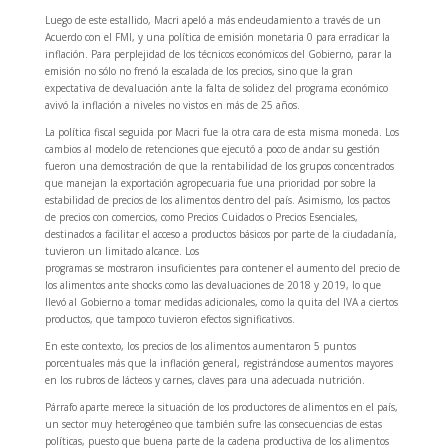
Luego de este estallido, Macri apeló a más endeudamiento a través de un
Acuerdo con el FMI, y una política de emisión monetaria 0 para erradicar la
inflación. Para perplejidad de los técnicos económicos del Gobierno, parar la
emisión no sólo no frenó la escalada de los precios, sino que la gran
expectativa de devaluación ante la falta de solidez del programa económico
avivó la inflación a niveles no vistos en más de 25 años.
La política fiscal seguida por Macri fue la otra cara de esta misma moneda. Los
cambios al modelo de retenciones que ejecutó a poco de andar su gestión
fueron una demostración de que la rentabilidad de los grupos concentrados
que manejan la exportación agropecuaria fue una prioridad por sobre la
estabilidad de precios de los alimentos dentro del país. Asimismo, los pactos
de precios con comercios, como Precios Cuidados o Precios Esenciales,
destinados a facilitar el acceso a productos básicos por parte de la ciudadanía,
tuvieron un limitado alcance. Los
programas se mostraron insuficientes para contener el aumento del precio de
los alimentos ante shocks como las devaluaciones de 2018 y 2019, lo que
llevó al Gobierno a tomar medidas adicionales, como la quita del IVA a ciertos
productos, que tampoco tuvieron efectos significativos.
En este contexto, los precios de los alimentos aumentaron 5 puntos
porcentuales más que la inflación general, registrándose aumentos mayores
en los rubros de lácteos y carnes, claves para una adecuada nutrición.
Párrafo aparte merece la situación de los productores de alimentos en el país,
un sector muy heterogéneo que también sufre las consecuencias de estas
políticas, puesto que buena parte de la cadena productiva de los alimentos