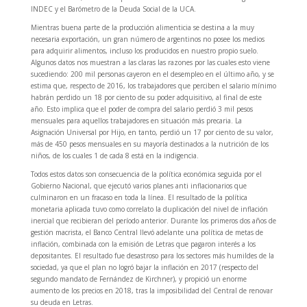
INDEC y el Barómetro de la Deuda Social de la UCA.
Mientras buena parte de la producción alimenticia se destina a la muy
necesaria exportación, un gran número de argentinos no posee los medios
para adquirir alimentos, incluso los producidos en nuestro propio suelo.
Algunos datos nos muestran a las claras las razones por las cuales esto viene
sucediendo: 200 mil personas cayeron en el desempleo en el último año, y se
estima que, respecto de 2016, los trabajadores que perciben el salario mínimo
habrán perdido un 18 por ciento de su poder adquisitivo, al final de este
año. Esto implica que el poder de compra del salario perdió 3 mil pesos
mensuales para aquellos trabajadores en situación más precaria. La
Asignación Universal por Hijo, en tanto, perdió un 17 por ciento de su valor,
más de 450 pesos mensuales en su mayoría destinados a la nutrición de los
niños, de los cuales 1 de cada 8 está en la indigencia.
Todos estos datos son consecuencia de la política económica seguida por el
Gobierno Nacional, que ejecutó varios planes anti inflacionarios que
culminaron en un fracaso en toda la línea. El resultado de la política
monetaria aplicada tuvo como correlato la duplicación del nivel de inflación
inercial que recibieran del período anterior. Durante los primeros dos años de
gestión macrista, el Banco Central llevó adelante una política de metas de
inflación, combinada con la emisión de Letras que pagaron interés a los
depositantes. El resultado fue desastroso para los sectores más humildes de la
sociedad, ya que el plan no logró bajar la inflación en 2017 (respecto del
segundo mandato de Fernández de Kirchner), y propició un enorme
aumento de los precios en 2018, tras la imposibilidad del Central de renovar
su deuda en Letras.