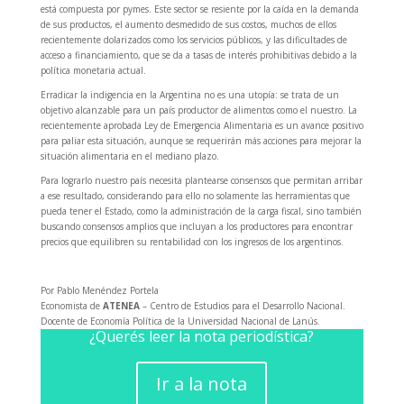
está compuesta por pymes. Este sector se resiente por la caída en la demanda
de sus productos, el aumento desmedido de sus costos, muchos de ellos
recientemente dolarizados como los servicios públicos, y las dificultades de
acceso a financiamiento, que se da a tasas de interés prohibitivas debido a la
política monetaria actual.
Erradicar la indigencia en la Argentina no es una utopía: se trata de un
objetivo alcanzable para un país productor de alimentos como el nuestro. La
recientemente aprobada Ley de Emergencia Alimentaria es un avance positivo
para paliar esta situación, aunque se requerirán más acciones para mejorar la
situación alimentaria en el mediano plazo.
Para lograrlo nuestro país necesita plantearse consensos que permitan arribar
a ese resultado, considerando para ello no solamente las herramientas que
pueda tener el Estado, como la administración de la carga fiscal, sino también
buscando consensos amplios que incluyan a los productores para encontrar
precios que equilibren su rentabilidad con los ingresos de los argentinos.
Por Pablo Menéndez Portela
Economista de
ATENEA
– Centro de Estudios para el Desarrollo Nacional.
Docente de Economía Política de la Universidad Nacional de Lanús.
¿Querés leer la nota periodística?
Ir a la nota