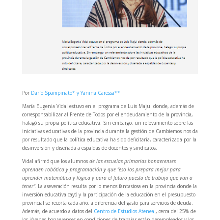
Por
Darío Spampinato* y Yanina Caressa**
María Eugenia Vidal estuvo en el programa de Luis Majul donde, además de
corresponsabilizar al Frente de Todos por el endeudamiento de la provincia,
halagó su propia política educativa. Sin embargo,
un relevamiento sobre las
iniciativas educativas de la provincia durante la gestión de Cambiemos nos da
por resultado que la política educativa ha sido deficitaria, caracterizada por la
desinversión y diseñada a espaldas de docentes y sindicatos.
Vidal afirmó que los alumnos
de las escuelas primarias bonaerenses
aprenden robótica y programación y que “eso los prepara mejor para
aprender matemática y lógica y para el futuro puesto de trabajo que van a
tener”.
La aseveración resulta por lo menos fantasiosa en la provincia donde la
inversión educativa cayó y la participación de la educación en el presupuesto
provincial se recorta cada año, a diferencia del gasto para servicios de deuda.
Además, de acuerdo a datos del
Centro de Estudios Atenea
, cerca del 25% de
los jóvenes bonaerenses en condiciones de trabajar están desempleados y los