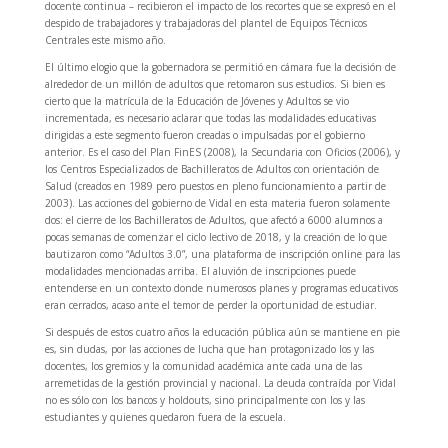
docente continua – recibieron el impacto de los recortes que se expresó en el
despido de trabajadores y trabajadoras del plantel de Equipos Técnicos
Centrales este mismo año.
El último elogio que la gobernadora se permitió en cámara fue
la decisión de
alrededor de un millón de adultos que retomaron sus estudios. Si bien es
cierto que la matrícula de la Educación de Jóvenes y Adultos se vio
incrementada, es necesario aclarar que todas las modalidades educativas
dirigidas a este segmento fueron creadas o impulsadas por el gobierno
anterior. Es el caso del Plan FinES (2008), la Secundaria con Oficios (2006), y
los Centros Especializados de Bachilleratos de Adultos con orientación de
Salud (creados en 1989 pero puestos en pleno funcionamiento a partir de
2003). Las acciones del gobierno de Vidal en esta materia fueron solamente
dos: el cierre de los Bachilleratos de Adultos, que afectó a 6000 alumnos a
pocas semanas de comenzar el ciclo lectivo de 2018, y la creación de lo que
bautizaron como “Adultos 3.0”, una plataforma de inscripción online para las
modalidades mencionadas arriba. El aluvión de inscripciones puede
entenderse en un contexto donde numerosos planes y programas educativos
eran cerrados, acaso ante el temor de perder la oportunidad de estudiar.
Si después de estos cuatro años la educación pública aún se mantiene en pie
es, sin dudas, por las acciones de lucha que han protagonizado los y las
docentes, los gremios y la comunidad académica ante cada una de las
arremetidas de la gestión provincial y nacional. La deuda contraída por Vidal
no es sólo con los bancos y holdouts, sino principalmente con los y las
estudiantes y quienes quedaron fuera de la escuela.