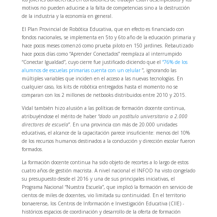
motivos no pueden aducirse a la falta de competencias sino a la destrucción
de la industria y la economía en general.
El Plan Provincial de Robótica Educativa, que en efecto es financiado con
fondos nacionales, se implementa en 5to y 6to año de la educación primaria y
hace pocos meses comenzó como prueba piloto en 150 jardines. Rebautizado
hace pocos días como “Aprender Conectados” reemplaza al interrumpido
“Conectar Igualdad”, cuyo cierre fue justificado diciendo que el
“76% de los
alumnos de escuelas primarias cuenta con un celular
”, ignorando las
múltiples variables que inciden en el acceso a las nuevas tecnologías. En
cualquier caso, los kits de robótica entregados hasta el momento no se
comparan con los 2 millones de netbooks distribuidos entre 2010 y 2015.
Vidal también hizo alusión a las políticas de formación docente continua,
atribuyéndose el mérito de haber
“dado un postítulo universitario a 2.000
directores de escuela
”. En una provincia con más de 20.000 unidades
educativas, el alcance de la capacitación parece insuficiente: menos del 10%
de los recursos humanos destinados a la conducción y dirección escolar fueron
formados.
La formación docente continua ha sido objeto de recortes a lo largo de estos
cuatro años de gestión macrista. A nivel nacional el INFOD ha visto congelado
su presupuesto desde el 2016 y una de sus principales iniciativas, el
Programa Nacional “Nuestra Escuela”, que implicó la formación en servicio de
cientos de miles de docentes, vio limitada su continuidad. En el territorio
bonaerense, los Centros de Información e Investigación Educativa (CIIE) -
históricos espacios de coordinación y desarrollo de la oferta de formación