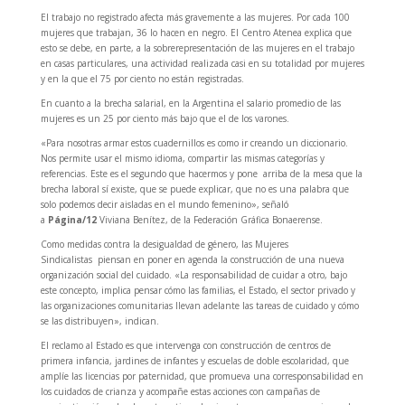
El trabajo no registrado afecta más gravemente a las mujeres. Por cada 100
mujeres que trabajan, 36 lo hacen en negro. El Centro Atenea explica que
esto se debe, en parte, a la sobrerepresentación de las mujeres en el trabajo
en casas particulares, una actividad realizada casi en su totalidad por mujeres
y en la que el 75 por ciento no están registradas.
En cuanto a la brecha salarial, en la Argentina el salario promedio de las
mujeres es un 25 por ciento más bajo que el de los varones.
«Para nosotras armar estos cuadernillos es como ir creando un diccionario.
Nos permite usar el mismo idioma, compartir las mismas categorías y
referencias. Este es el segundo que hacermos y pone arriba de la mesa que la
brecha laboral sí existe, que se puede explicar, que no es una palabra que
solo podemos decir aisladas en el mundo femenino», señaló
a
Página/12
Viviana Benítez, de la Federación Gráfica Bonaerense.
Como medidas contra la desigualdad de género, las Mujeres
Sindicalistas piensan en poner en agenda la construcción de una nueva
organización social del cuidado. «La responsabilidad de cuidar a otro, bajo
este concepto, implica pensar cómo las familias, el Estado, el sector privado y
las organizaciones comunitarias llevan adelante las tareas de cuidado y cómo
se las distribuyen», indican.
El reclamo al Estado es que intervenga con construcción de centros de
primera infancia, jardines de infantes y escuelas de doble escolaridad, que
amplíe las licencias por paternidad, que promueva una corresponsabilidad en
los cuidados de crianza y acompañe estas acciones con campañas de