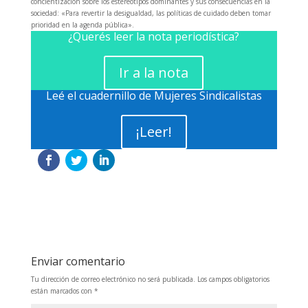
concientización sobre los estereotipos dominantes y sus consecuencias en la
sociedad: «Para revertir la desigualdad, las políticas de cuidado deben tomar
prioridad en la agenda pública».
¿Querés leer la nota periodística?
Ir a la nota
Leé el cuadernillo de Mujeres Sindicalistas
¡Leer!
Enviar comentario
Tu dirección de correo electrónico no será publicada.
Los campos obligatorios
están marcados con
*