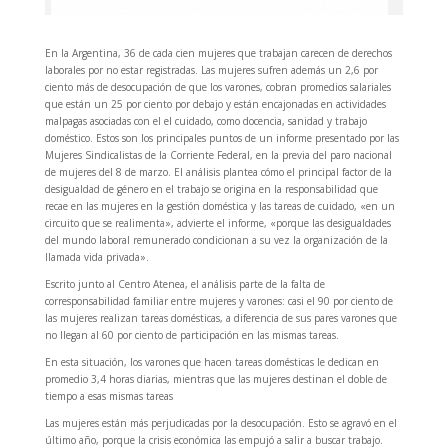
En la Argentina, 36 de cada cien mujeres que trabajan carecen de derechos
laborales por no estar registradas. Las mujeres sufren además un 2,6 por
ciento más de desocupación de que los varones, cobran promedios salariales
que están un 25 por ciento por debajo y están encajonadas en actividades
malpagas asociadas con el el cuidado, como docencia, sanidad y trabajo
doméstico. Estos son los principales puntos de un informe presentado por las
Mujeres Sindicalistas de la Corriente Federal, en la previa del paro nacional
de mujeres del 8 de marzo. El análisis plantea cómo el principal factor de la
desigualdad de género en el trabajo se origina en la responsabilidad que
recae en las mujeres en la gestión doméstica y las tareas de cuidado, «en un
circuito que se realimenta», advierte el informe, «porque las desigualdades
del mundo laboral remunerado condicionan a su vez la organización de la
llamada vida privada».
Escrito junto al Centro Atenea, el análisis parte de la falta de
corresponsabilidad familiar entre mujeres y varones: casi el 90 por ciento de
las mujeres realizan tareas domésticas, a diferencia de sus pares varones que
no llegan al 60 por ciento de participación en las mismas tareas.
En esta situación, los varones que hacen tareas domésticas le dedican en
promedio 3,4 horas diarias, mientras que las mujeres destinan el doble de
tiempo a esas mismas tareas
Las mujeres están más perjudicadas por la desocupación. Esto se agravó en el
último año, porque la crisis económica las empujó a salir a buscar trabajo.