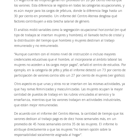
los varones. Esta diferencia se registra en todas las categorías ocupacionales, y
es aún mayor para los cargos de jefatura, donde la diferencia llega hasta un
30 por ciento en promedio. Un informe del Centro Atenea desglosa qué
factores contribuyen a esta brecha salarial de género.
El análisis midió variables como la segregación ocupacional horizontal (en qué
tipo de trabajos se insertan mujeres y hombres), el llamado techo de cristal y
la distribución del tiempo que hombres y mujeres destinan al trabajo
remunerado y no remunerado.
“Aunque cuenten con el mismo nivel de instrucción o incluso mayores
credenciales educativas que el hombre, al incorporarse al ámbito laboral las
mujeres no acceden a los cargos mejor pagos”, señaló el centro de estudios. Por
ejemplo, en la categoría de jefes y jefas el informe detectó un 73 por ciento de
participación de varones contra sólo un 27 por ciento de mujeres (ver gráfico).
Otro aspecto es que unas y otros no se insertan en las mismas actividades, ya
que hay ramas feminizadas y masculinizadas. Las mujeres ocupan la mayor
cantidad de puestos de trabajo en los rubros vinculados al servicio y la
enseñanza, mientras que los varones trabajan en actividades industriales,
que están mejor remuneradas.
De acuerdo con el informe del Centro Atenea, la cantidad de tiempo que los
varones dedican al trabajo pago es de diez horas semanales más, en un
promedio de 45 horas semanales contra 35 de las mujeres. El informe lo
atribuye directamente a que las mujeres “no tienen opción sobre la
responsabilidad socialmente asignada al hogar”.