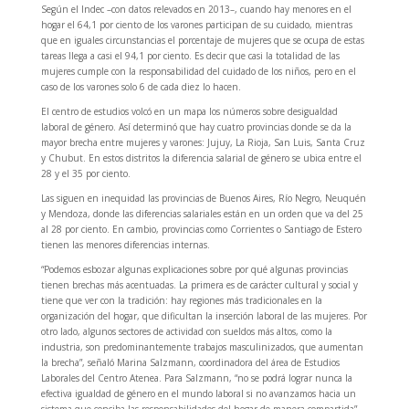
Según el Indec –con datos relevados en 2013–, cuando hay menores en el
hogar el 64,1 por ciento de los varones participan de su cuidado, mientras
que en iguales circunstancias el porcentaje de mujeres que se ocupa de estas
tareas llega a casi el 94,1 por ciento. Es decir que casi la totalidad de las
mujeres cumple con la responsabilidad del cuidado de los niños, pero en el
caso de los varones solo 6 de cada diez lo hacen.
El centro de estudios volcó en un mapa los números sobre desigualdad
laboral de género. Así determinó que hay cuatro provincias donde se da la
mayor brecha entre mujeres y varones: Jujuy, La Rioja, San Luis, Santa Cruz
y Chubut. En estos distritos la diferencia salarial de género se ubica entre el
28 y el 35 por ciento.
Las siguen en inequidad las provincias de Buenos Aires, Río Negro, Neuquén
y Mendoza, donde las diferencias salariales están en un orden que va del 25
al 28 por ciento. En cambio, provincias como Corrientes o Santiago de Estero
tienen las menores diferencias internas.
“Podemos esbozar algunas explicaciones sobre por qué algunas provincias
tienen brechas más acentuadas. La primera es de carácter cultural y social y
tiene que ver con la tradición: hay regiones más tradicionales en la
organización del hogar, que dificultan la inserción laboral de las mujeres. Por
otro lado, algunos sectores de actividad con sueldos más altos, como la
industria, son predominantemente trabajos masculinizados, que aumentan
la brecha”, señaló Marina Salzmann, coordinadora del área de Estudios
Laborales del Centro Atenea. Para Salzmann, “no se podrá lograr nunca la
efectiva igualdad de género en el mundo laboral si no avanzamos hacia un
sistema que conciba las responsabilidades del hogar de manera compartida”.