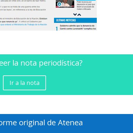
eer la nota periodística?
Ir a la nota
forme original de Atenea