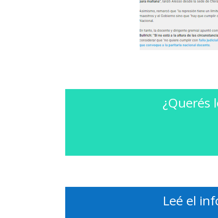
¿Querés l
Leé el in