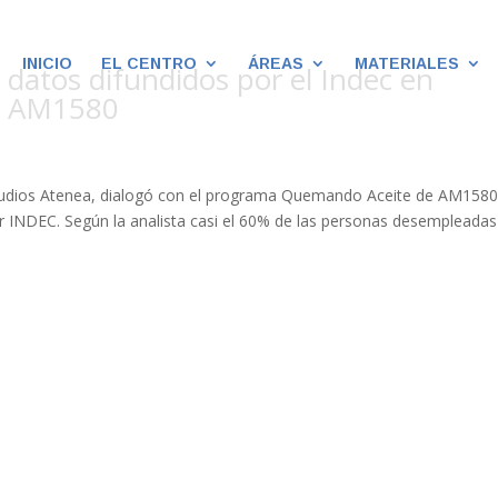
INICIO
EL CENTRO
ÁREAS
MATERIALES
 datos difundidos por el Indec en
o AM1580
studios Atenea, dialogó con el programa Quemando Aceite de AM1580
r INDEC. Según la analista casi el 60% de las personas desempleadas