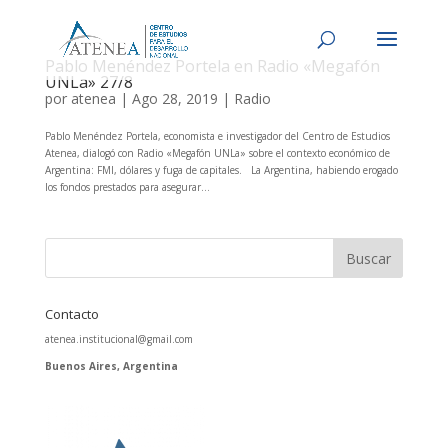
Pablo Menéndez Portela en Radio «Megafón
UNLa» 27/8
por
atenea
|
Ago 28, 2019
|
Radio
Pablo Menéndez Portela, economista e investigador del Centro de Estudios
Atenea, dialogó con Radio «Megafón UNLa» sobre el contexto económico de
Argentina: FMI, dólares y fuga de capitales. La Argentina, habiendo erogado
los fondos prestados para asegurar...
Contacto
atenea.institucional@gmail.com
Buenos Aires, Argentina